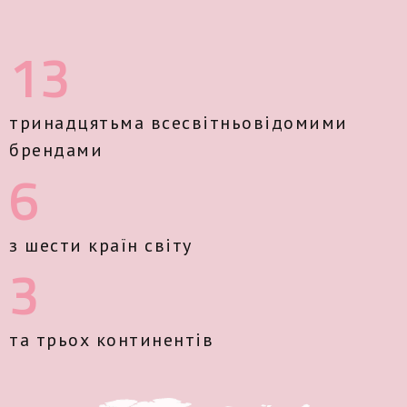
13
тринадцятьма всесвітньовідомими
брендами
6
з шести країн світу
3
та трьох континентів