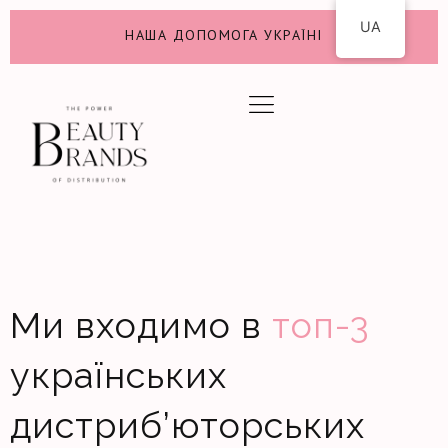
UA
НАША ДОПОМОГА УКРАЇНІ
Ми входимо в
топ-3
українських
дистриб’юторських