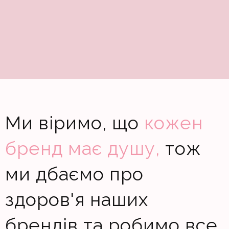
Ми віримо, що
кожен
бренд має душу,
тож
ми дбаємо про
здоров'я наших
брендів та робимо все