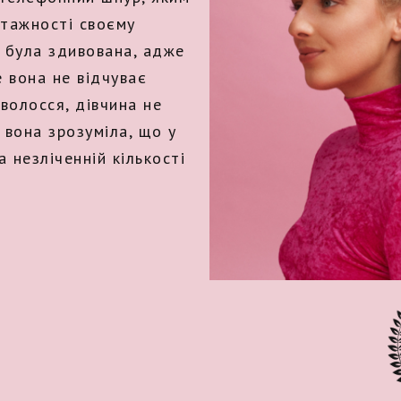
атажності своєму
і була здивована, адже
е вона не відчуває
волосся, дівчина не
 вона зрозуміла, що у
а незліченній кількості