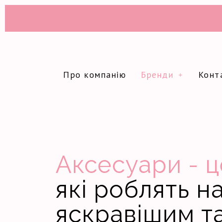
Про компанію
Бренди
Конт
Аксесуари - ц
які роблять н
яскравішим та