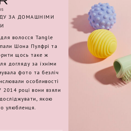
ЯДУ ЗА ДОМАШНІМИ
МИ
 для волосся Tangle
ипали Шона Пулфрі та
орити щось таке ж
ля догляду за їхніми
увала фото та безліч
анслювали особливості
У 2014 році вони взяли
 досліджувати, якою
го улюбленця.