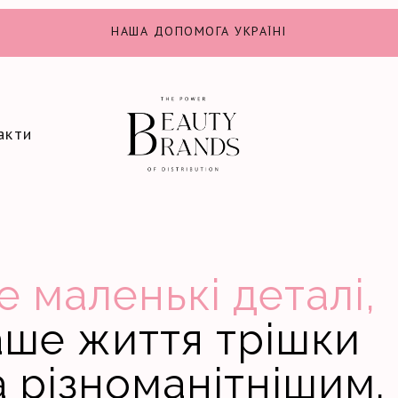
НАША ДОПОМОГА УКРАЇНІ
акти
е маленькі деталі,
аше життя трішки
 різноманітнішим.