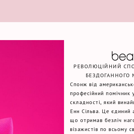
РЕВОЛЮЦІЙНИЙ СПО
БЕЗДОГАННОГО М
Спонж від американс
професійний помічник у
складності, який винай
Енн Сільва. Це єдиний 
що отримав безліч наг
візажистів по всьому с