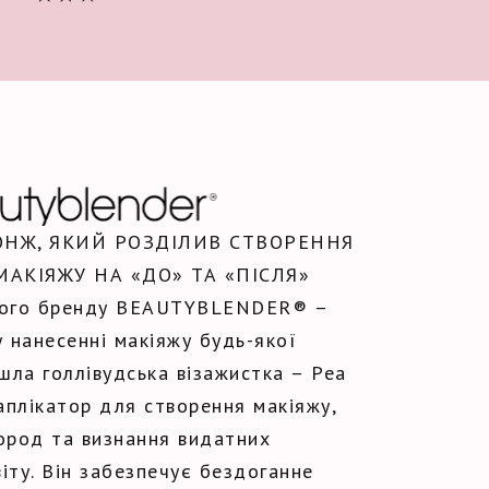
НЖ, ЯКИЙ РОЗДІЛИВ СТВОРЕННЯ
АКІЯЖУ НА «ДО» ТА «ПІСЛЯ»
ького бренду BEAUTYBLENDER® –
 нанесенні макіяжу будь-якої
шла голлівудська візажистка – Реа
аплікатор для створення макіяжу,
ород та визнання видатних
віту. Він забезпечує бездоганне