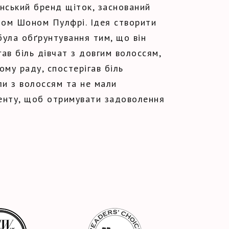
анський бренд щіток, заснований
ом Шоном Пулфрі. Ідея створити
була обґрунтування тим, що він
ав біль дівчат з довгим волоссям,
ому раду, спостерігав біль
ли з волоссям та не мали
енту, щоб отримувати задоволення