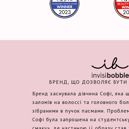
БРЕНД, ЩО ДОЗВОЛЯЄ БУТИ
Бренд заснувала дівчина Софі, яка
заломів на волоссі та головного бо
зібраними в пучок пасмами. Проблем
Софі була запрошена на студентськ
смаку», де частиною її образу став