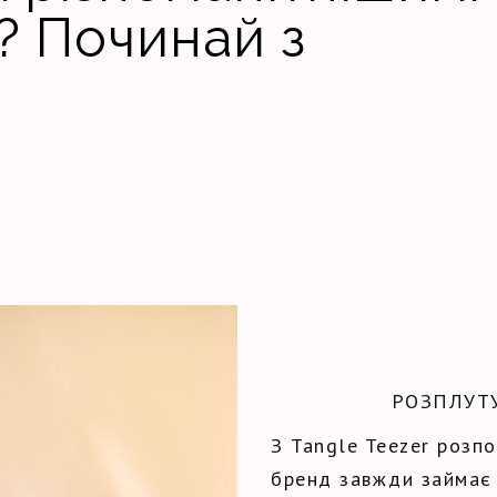
? Починай з
РОЗПЛУТ
З Tangle Teezer розпо
бренд завжди займає 