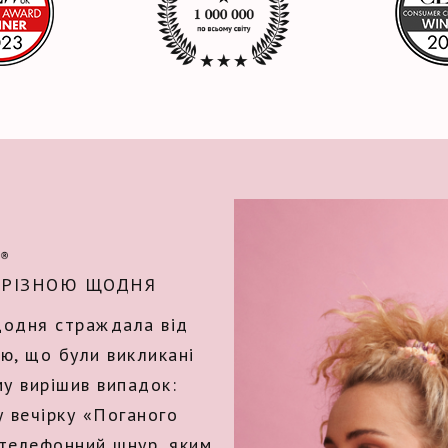
 РІЗНОЮ ЩОДНЯ
 щодня страждала від
лю, що були викликані
у вирішив випадок:
у вечірку «Поганого
 телефонний шнур, яким